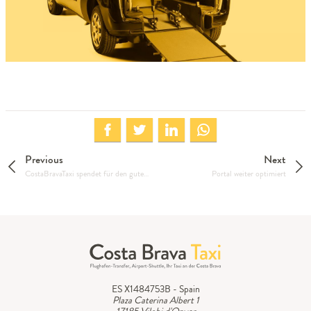
Previous
Next
CostaBravaTaxi spendet für den guten Zweck
Portal weiter optimiert
ES X1484753B - Spain
Plaza Caterina Albert 1